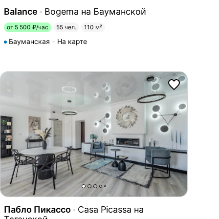
Balance
Bogema на Бауманской
от 5 500 ₽/час
55 чел.
110 м²
Бауманская
На карте
Пабло Пикассо
Casa Picassa на