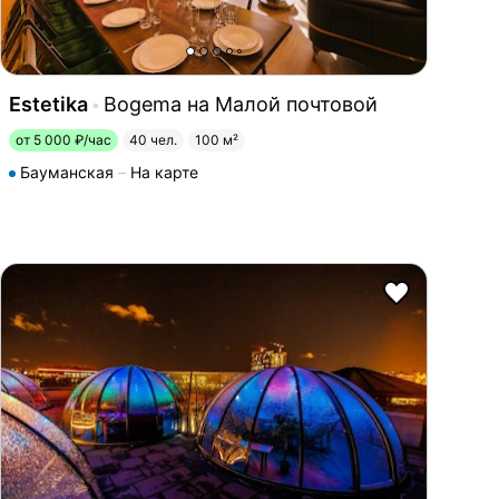
Estetika
Bogema на Малой почтовой
от 5 000 ₽/час
40 чел.
100 м²
Бауманская
На карте