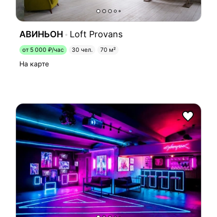
АВИНЬОН
Loft Provans
от 5 000 ₽/час
30 чел.
70 м²
На карте