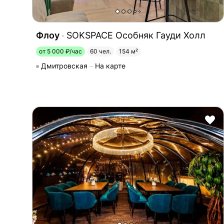
Флоу
SOKSPACE Особняк Гауди Холл
от 5 000 ₽/час
60 чел.
154 м²
Дмитровская
На карте