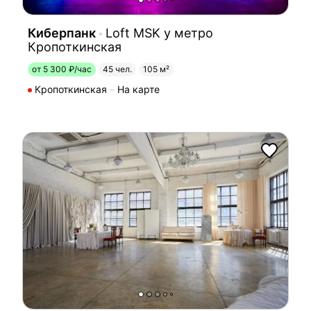
Киберпанк
Loft MSK у метро
Кропоткинская
от 5 300 ₽/час
45 чел.
105 м²
Кропоткинская
На карте