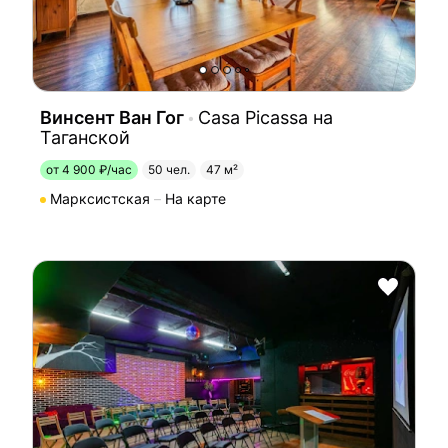
Винсент Ван Гог
Casa Picassa на
Таганской
от 4 900 ₽/час
50 чел.
47 м²
Марксистская
На карте