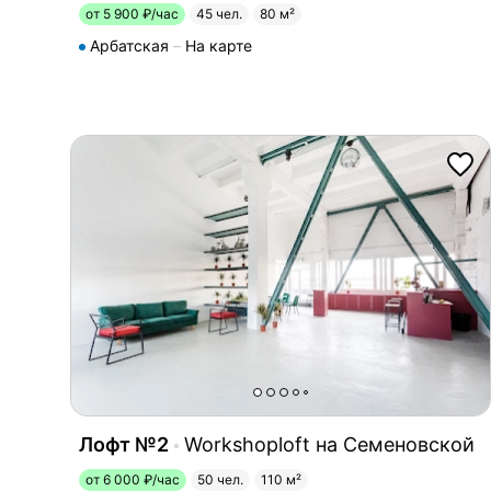
от 5 900 ₽/час
45 чел.
80 м²
Арбатская
На карте
Лофт №2
Workshoploft на Семеновской
от 6 000 ₽/час
50 чел.
110 м²