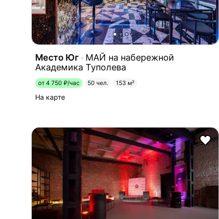
Место Юг
МАЙ на набережной
Академика Туполева
от 4 750 ₽/час
50 чел.
153 м²
На карте