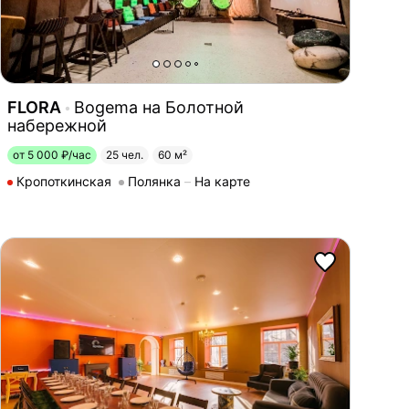
FLORA
Bogema на Болотной
набережной
от 5 000 ₽/час
25 чел.
60 м²
Кропоткинская
Полянка
На карте