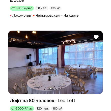
шоссе
от 5 900 ₽/час
50 чел.
135 м²
Локомотив
Черкизовская
На карте
Лофт на 80 человек
Leo Loft
от 6 000 ₽/час
120 чел.
180 м²