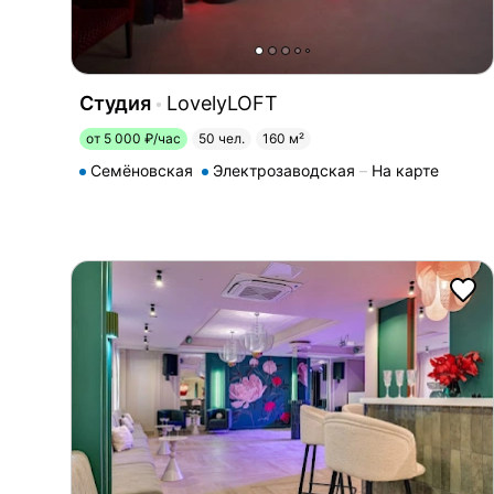
Студия
LovelyLOFT
от 5 000 ₽/час
50 чел.
160 м²
Семёновская
Электрозаводская
На карте