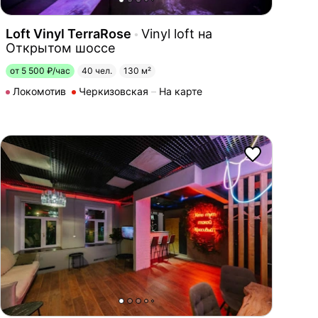
Loft Vinyl TerraRose
Vinyl loft на
Открытом шоссе
от 5 500 ₽/час
40 чел.
130 м²
Локомотив
Черкизовская
На карте