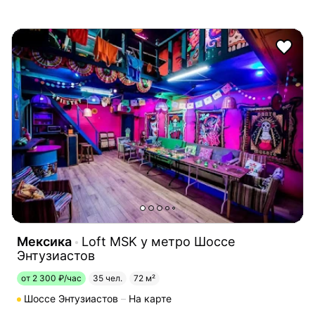
Мексика
Loft MSK у метро Шоссе
Энтузиастов
от 2 300 ₽/час
35 чел.
72 м²
Шоссе Энтузиастов
На карте