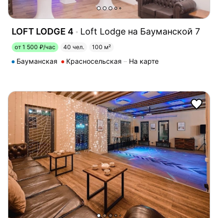
LOFT LODGE 4
Loft Lodge на Бауманской 7
от 1 500 ₽/час
40 чел.
100 м²
Бауманская
Красносельская
На карте