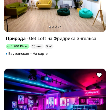
Природа
Get Loft на Фридриха Энгельса
от 1 200 ₽/час
20 чел.
5 м²
Бауманская
На карте