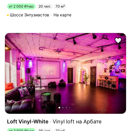
от 2 000 ₽/час
20 чел.
70 м²
Шоссе Энтузиастов
На карте
Loft Vinyl-White
Vinyl loft на Арбате
от 2 000 ₽/час
35 чел.
72 м²