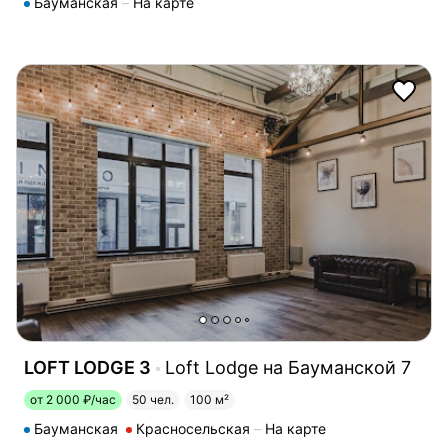
Бауманская
На карте
LOFT LODGE 3
Loft Lodge на Бауманской 7
от 2 000 ₽/час
50 чел.
100 м²
Бауманская
Красносельская
На карте