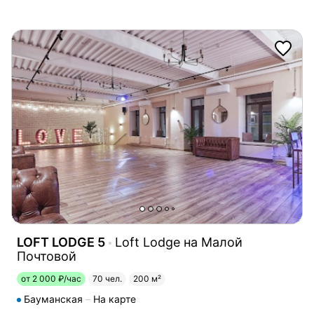
LOFT LODGE 5
Loft Lodge на Малой
Почтовой
от 2 000 ₽/час
70 чел.
200 м²
Бауманская
На карте