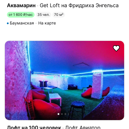
Аквамарин
Get Loft на Фридриха Энгельса
от 1 600 ₽/час
35 чел.
70 м²
Бауманская
На карте
Лофт на 100 человек
Лофт Авиатор