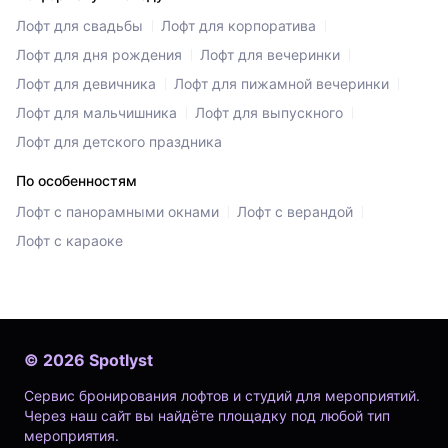
Лофт для свадьбы
Лофт для корпоратива
Лофт для дня рождения
Лофт для вечеринки
Лофт для девичника
Лофт для пижамной вечеринки
Лофт для мальчишника
Лофт для выпускного
Лофт для детского праздника
По особенностям
Лофт с панорамными окнами
Лофт с верандой
Лофт с караоке
©
2026
Spotlyst
Сервис бронирования лофтов и студий для мероприятий.
Через наш сайт вы найдёте площадку под любой тип
мероприятия.