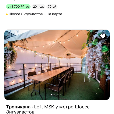
от 1 700 ₽/час
20 чел.
70 м²
Шоссе Энтузиастов
На карте
Тропикана
Loft MSK у метро Шоссе
Энтузиастов