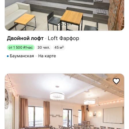
Двойной лофт
Loft Фарфор
от 1 500 ₽/час
30 чел.
45 м²
Бауманская
На карте