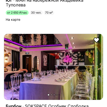
Юг
МАЙ на набережной Академика
Туполева
от 2 650 ₽/час
30 чел.
70 м²
На карте
Бурбон
SOKSPACE Особняк Слободка