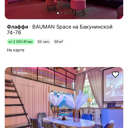
Флаффи
BAUMAN Space на Бакунинской
74-76
от 2 200 ₽/час
30 чел.
59 м²
На карте