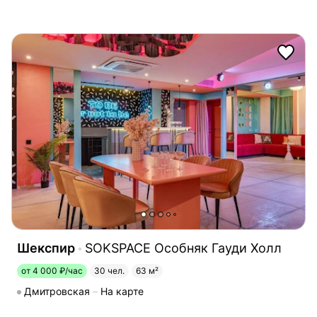
Шекспир
SOKSPACE Особняк Гауди Холл
от 4 000 ₽/час
30 чел.
63 м²
Дмитровская
На карте