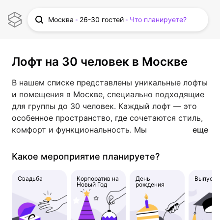
Москва
26-30 гостей
Что планируете?
Лофт на 30 человек в Москве
В нашем списке представлены уникальные лофты
и помещения в Москве, специально подходящие
для группы до 30 человек. Каждый лофт — это
особенное пространство, где сочетаются стиль,
комфорт и функциональность. Мы
еще
предоставляем детальные описания каждого
лофта, включая фотографии интерьера, удобства
Какое мероприятие планируете?
и особенности. Также доступны отзывы
посетителей, чтобы вы могли принять
Свадьба
Корпоратив на
День
Выпускн
Новый Год
рождения
взвешенное решение.