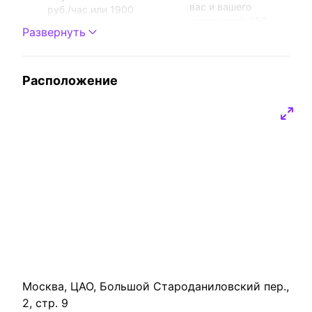
вас и вашего
руб./час или 1900
соперника): 250
руб. на всю бронь.
Развернуть
руб./час или 1000
руб. на всю бронь.
Караоке
Игра Just Dance:
X-STAR. Огромный
500 руб./час или
Расположение
выбор песен в
1850 руб. на всю
каталоге.
бронь. Игра Guitar
Стоимость: 500
Hero (2 электро-
руб./час или 2000
гитары): 500 руб./
руб. на всю бронь.
час или 1900 руб. на
всю бронь.
Кондиционер
Настольные игры
Микрофон
Световое
Проектор
оборудование
Москва, ЦАО, Большой Староданиловский пер.,
2, стр. 9