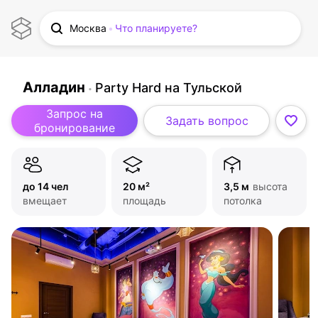
Москва
Что планируете?
Алладин
Party Hard на Тульской
Запрос на
Задать вопрос
бронирование
до 14 чел
20 м²
3,5 м
высота
вмещает
площадь
потолка