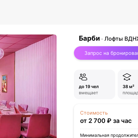
Барби
Лофты ВДНХ
Запрос на бронирова
до 19 чел
38 м²
вмещает
площа
Стоимость
от 2 700 ₽ за час
Минимальная продолжител