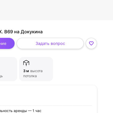
. B69 на Докукина
ние
Задать вопрос
3 м
высота
дь
потолка
ьность аренды — 1 час