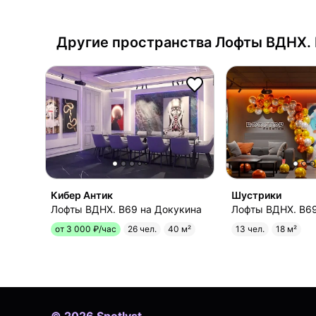
Другие пространства
Лофты ВДНХ. 
Кибер Антик
Шустрики
Лофты ВДНХ. B69 на Докукина
Лофты ВДНХ. B69
от 3 000 ₽/час
26 чел.
40 м²
13 чел.
18 м²