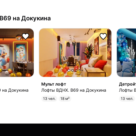
B69 на Докукина
Мульт лофт
Детрой
 на Докукина
Лофты ВДНХ. B69 на Докукина
Лофты В
13 чел.
18 м²
13 чел.