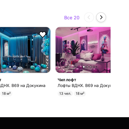
Все 20
т
Чил лофт
ДНХ. B69 на Докукина
Лофты ВДНХ. B69 на Докукина
18 м²
13 чел.
18 м²