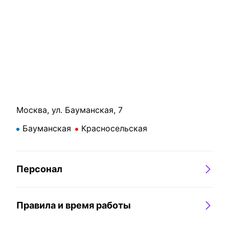
Маркерная
(чашки, роксы,
доска/флипчарт
тарелки, приборы,
С маркерами (без
рюмки, бокалы
бумаги)
винные).
Микрофон
Холодильник
Проводные
Холодильник с
микрофоны -
морозильной
INVOTONE DM-500
камерой (без льда).
2шт.
Чайник
Москва, ул. Бауманская, 7
Ноутбук
Бауманская
Красносельская
Световое
Проектор
оборудование
Оговаривается
индивидуально
Персонал
(есть кликер).
Правила и время работы