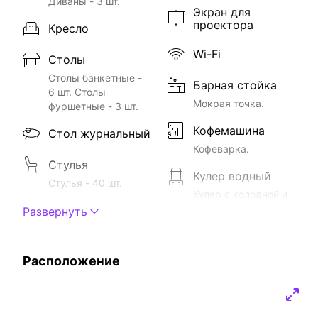
Диваны - 3 шт.
Экран для
проектора
Кресло
Wi-Fi
Столы
Столы банкетные -
Барная стойка
6 шт. Столы
Мокрая точка.
фуршетные - 3 шт.
Кофемашина
Стол журнальный
Кофеварка.
Стулья
Кулер водный
Стулья - 40 шт.
Кулер с холодной и
Акустическая
горячей водой без
Развернуть
система
ограничений.
Колонки -
Посуда
BEHRINGER B208D
Расположение
2шт. Микшерный
Посуда на 25 персон
пульт - BEHRINGER
(оговаривается
XENYX 802
индивидуально).
Барная посуда