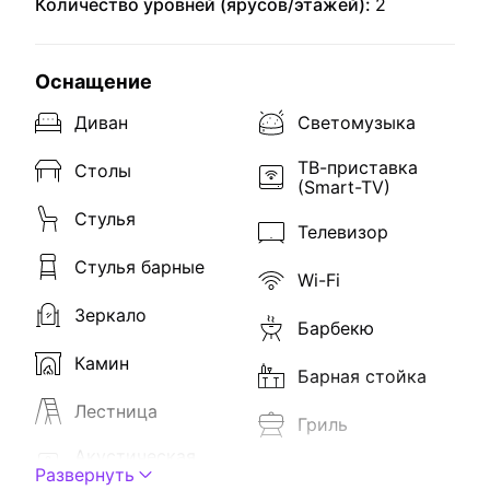
Количество уровней (ярусов/этажей):
2
Оснащение
Диван
Светомузыка
ТВ-приставка
Столы
(Smart-TV)
Стулья
Телевизор
Стулья барные
Wi-Fi
Зеркало
Барбекю
Камин
Барная стойка
Лестница
Гриль
Акустическая
Лёд
Развернуть
система