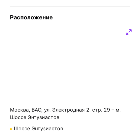
Диско-шар
Мангал
Расположение
Дым-машина
Микроволновка
Караоке
Посуда
Колонка
Холодильник
портативная
Чайник
Микрофон
Игровые
Ноутбук
приставки
Проектор
Карты
Настольные игры
Москва, ВАО, ул. Электродная 2, стр. 29
м.
Шоссе Энтузиастов
Шоссе Энтузиастов