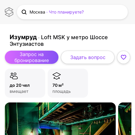
Москва
Что планируете?
Изумруд
Loft MSK у метро Шоссе
Энтузиастов
Запрос на
Задать вопрос
бронирование
до 20 чел
70 м²
вмещает
площадь