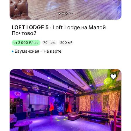
LOFT LODGE 5
Loft Lodge на Малой
Почтовой
от 2 000 ₽/час
70 чел.
200 м²
Бауманская
На карте