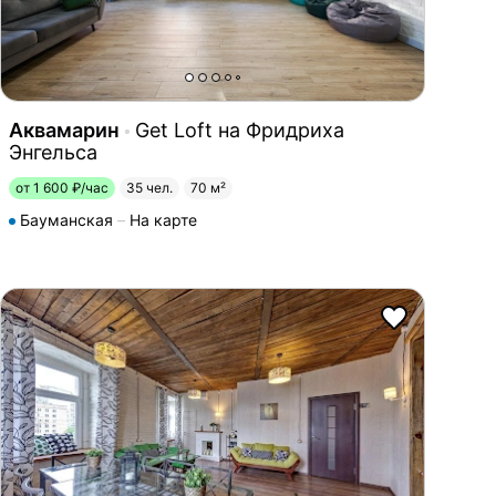
Аквамарин
Get Loft на Фридриха
Энгельса
от 1 600 ₽/час
35 чел.
70 м²
Бауманская
На карте