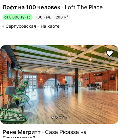
Лофт на 100 человек
Loft The Place
от 8 000 ₽/час
100 чел.
200 м²
Серпуховская
На карте
Рене Магритт
Casa Picassa на