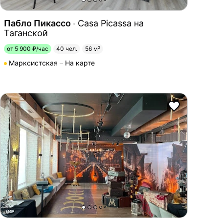
Пабло Пикассо
Casa Picassa на
Таганской
от 5 900 ₽/час
40 чел.
56 м²
Марксистская
На карте