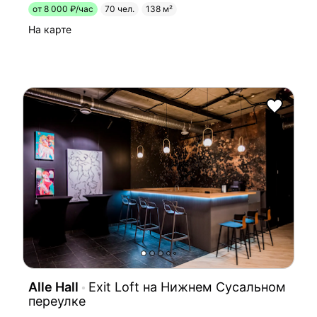
от 8 000 ₽/час
70 чел.
138 м²
На карте
Alle Hall
Exit Loft на Нижнем Сусальном
переулке