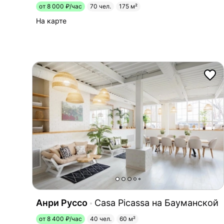
от 8 000 ₽/час
70 чел.
175 м²
На карте
Анри Руссо
Casa Picassa на Бауманской
от 8 400 ₽/час
40 чел.
60 м²