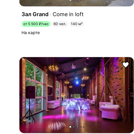
Зал Grand
Come in loft
от 5 500 ₽/час
60 чел.
140 м²
На карте