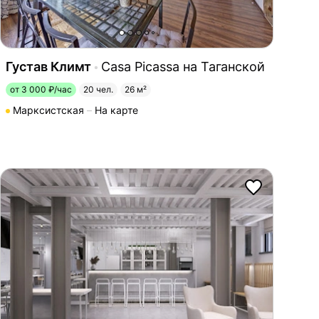
Густав Климт
Casa Picassa на Таганской
от 3 000 ₽/час
20 чел.
26 м²
Марксистская
На карте