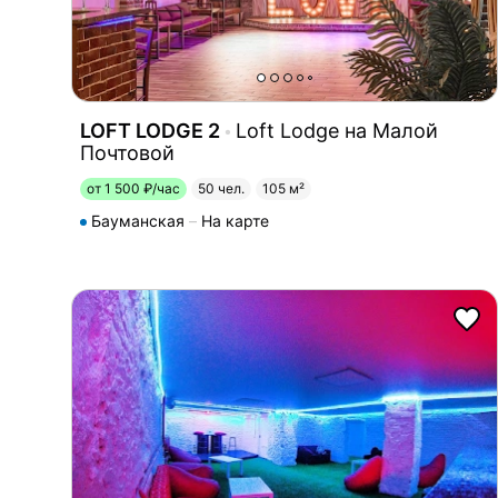
LOFT LODGE 2
Loft Lodge на Малой
Почтовой
от 1 500 ₽/час
50 чел.
105 м²
Бауманская
На карте