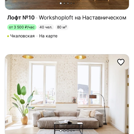
Лофт №10
Workshoploft на Наставническом
от 3 500 ₽/час
40 чел.
80 м²
Чкаловская
На карте