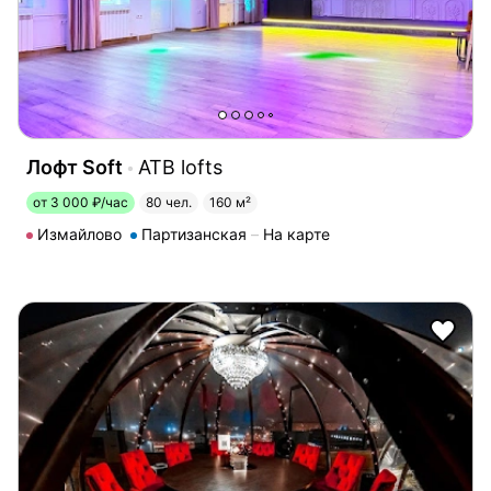
Лофт Soft
ATB lofts
от 3 000 ₽/час
80 чел.
160 м²
Измайлово
Партизанская
На карте