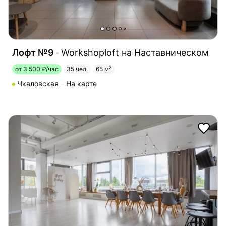
Лофт №9
Workshoploft на Наставническом
от 3 500 ₽/час
35 чел.
65 м²
Чкаловская
На карте