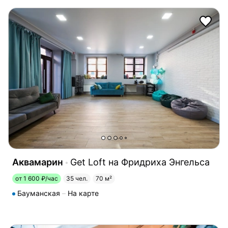
Аквамарин
Get Loft на Фридриха Энгельса
от 1 600 ₽/час
35 чел.
70 м²
Бауманская
На карте