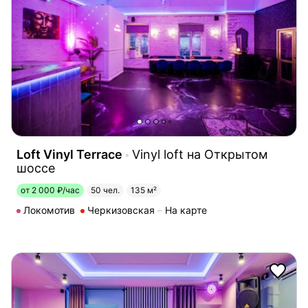
Loft Vinyl Terrace
Vinyl loft на Открытом
шоссе
от 2 000 ₽/час
50 чел.
135 м²
Локомотив
Черкизовская
На карте