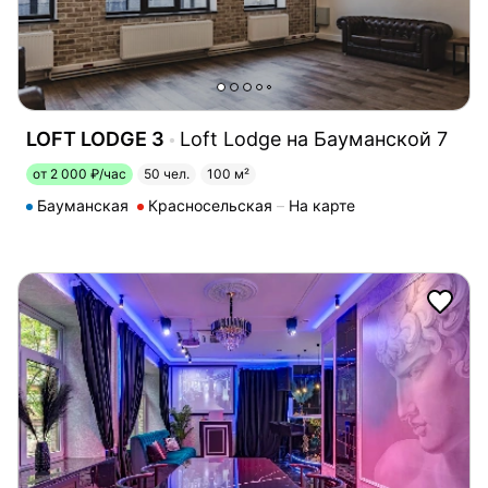
LOFT LODGE 3
Loft Lodge на Бауманской 7
от 2 000 ₽/час
50 чел.
100 м²
Бауманская
Красносельская
На карте