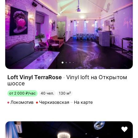
Loft Vinyl TerraRose
Vinyl loft на Открытом
шоссе
от 2 000 ₽/час
40 чел.
130 м²
Локомотив
Черкизовская
На карте