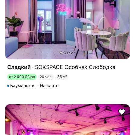
Сладкий
SOKSPACE Особняк Слободка
от 2 000 ₽/час
20 чел.
35 м²
Бауманская
На карте