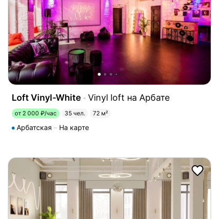
Loft Vinyl-White
Vinyl loft на Арбате
от 2 000 ₽/час
35 чел.
72 м²
Арбатская
На карте