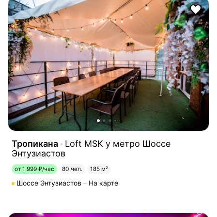
Тропикана
Loft MSK у метро Шоссе
Энтузиастов
от 1 999 ₽/час
80 чел.
185 м²
Шоссе Энтузиастов
На карте