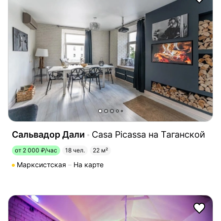
Сальвадор Дали
Casa Picassa на Таганской
от 2 000 ₽/час
18 чел.
22 м²
Марксистская
На карте