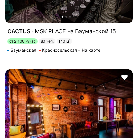
CACTUS
MSK PLACE на Бауманской 15
от 2 400 ₽/час
80 чел.
140 м²
Бауманская
Красносельская
На карте