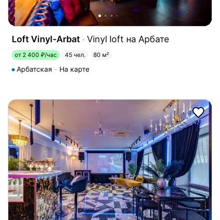
Loft Vinyl-Arbat
Vinyl loft на Арбате
от 2 400 ₽/час
45 чел.
80 м²
Арбатская
На карте