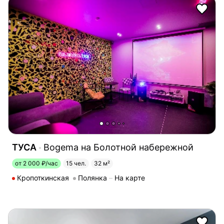
ТУСА
Bogema на Болотной набережной
от 2 000 ₽/час
15 чел.
32 м²
Кропоткинская
Полянка
На карте