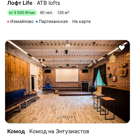
Лофт Life
ATB lofts
от 3 000 ₽/час
60 чел.
120 м²
Измайлово
Партизанская
На карте
Комод
Комод на Энтузиастов