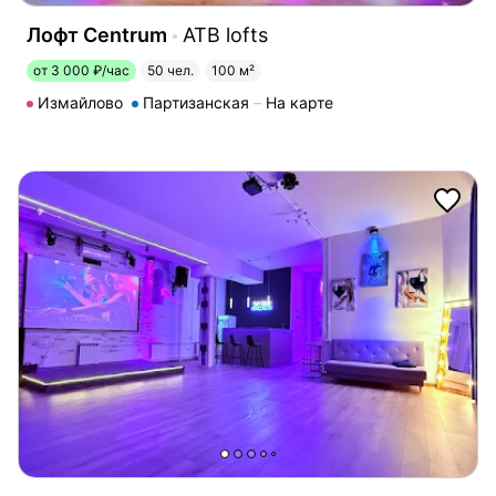
Лофт Centrum
ATB lofts
от 3 000 ₽/час
50 чел.
100 м²
Измайлово
Партизанская
На карте