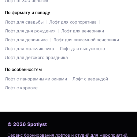
Лофт от 300 человек
По формату и поводу
Лофт для свадьбы
Лофт для корпоратива
Лофт для дня рождения
Лофт для вечеринки
Лофт для девичника
Лофт для пижамной вечеринки
Лофт для мальчишника
Лофт для выпускного
Лофт для детского праздника
По особенностям
Лофт с панорамными окнами
Лофт с верандой
Лофт с караоке
©
2026
Spotlyst
Сервис бронирования лофтов и студий для мероприятий.