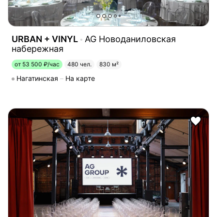
URBAN + VINYL
AG Новоданиловская
набережная
от 53 500 ₽/час
480 чел.
830 м²
Нагатинская
На карте