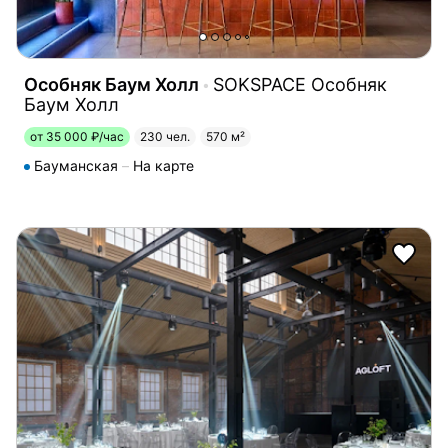
Особняк Баум Холл
SOKSPACE Особняк
Баум Холл
от 35 000 ₽/час
230 чел.
570 м²
Бауманская
На карте