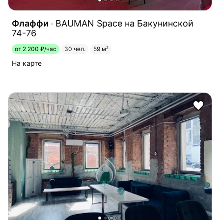
Флаффи
BAUMAN Space на Бакунинской
74-76
от 2 200 ₽/час
30 чел.
59 м²
На карте