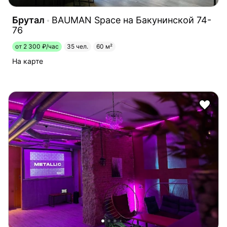
Брутал
BAUMAN Space на Бакунинской 74-
76
от 2 300 ₽/час
35 чел.
60 м²
На карте