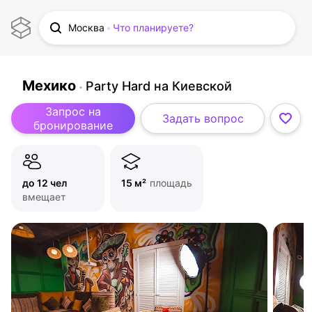
Москва
Что планируете?
Мехико
Party Hard на Киевской
Запрос на
Задать вопрос
бронирование
до 12 чел
15 м²
площадь
вмещает