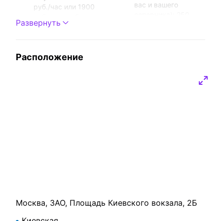
вас и вашего
руб./час или 1900
соперника): 250
руб. на всю бронь.
Развернуть
руб./час или 1000
руб. на всю бронь.
Караоке
Игра Just Dance:
X-STAR. Огромный
500 руб./час или
Расположение
выбор песен в
1850 руб. на всю
каталоге.
бронь. Игра Guitar
Стоимость: 500
Hero (2 электро-
руб./час или 2000
гитары): 500 руб./
руб. на всю бронь.
час или 1900 руб. на
всю бронь.
Кондиционер
Настольные игры
Микрофон
Световое
Проектор
оборудование
Москва, ЗАО, Площадь Киевского вокзала, 2Б
Киевская