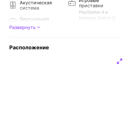
Игровые
Акустическая
приставки
система
PlayStation 4 и
Nintendo Switch (2
Виртуальная
реальность (VR)
контроллера для
Развернуть
вас и вашего
PlayStation VR: 750
соперника): 250
руб./час или 1900
руб./час или 1000
руб. на всю бронь.
Расположение
руб. на всю бронь.
Игра Just Dance:
Караоке
500 руб./час или
X-STAR. Огромный
1850 руб. на всю
выбор песен в
бронь. Игра Guitar
каталоге.
Hero (2 электро-
Стоимость: 500
гитары): 500 руб./
руб./час или 2000
час или 1900 руб. на
руб. на всю бронь.
всю бронь.
Кондиционер
Настольные игры
Микрофон
Световое
оборудование