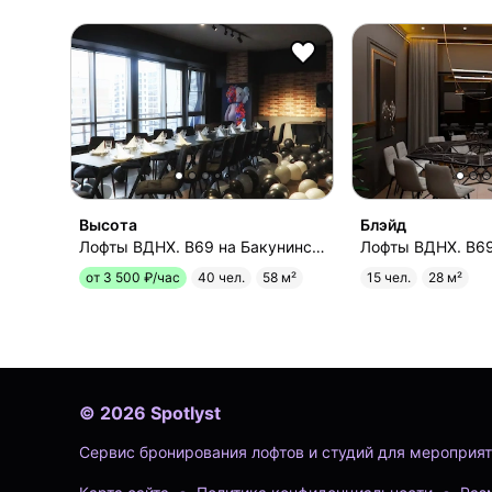
Высота
Блэйд
Лофты ВДНХ. B69 на Бакунинской
от 3 500 ₽/час
40 чел.
58 м²
15 чел.
28 м²
©
2026
Spotlyst
Сервис бронирования лофтов и студий для мероприят