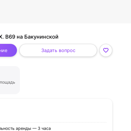
. B69 на Бакунинской
ние
Задать вопрос
лощадь
ьность аренды — 3 часа