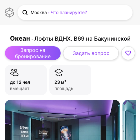
Москва
Что планируете?
Океан
Лофты ВДНХ. B69 на Бакунинской
Запрос на
Задать вопрос
бронирование
до 12 чел
23 м²
вмещает
площадь