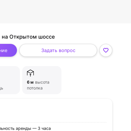
oft на Открытом шоссе
ние
Задать вопрос
6 м
высота
дь
потолка
ьность аренды — 3 часа