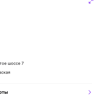
Настольные игры
тое шоссе 7
вская
боты