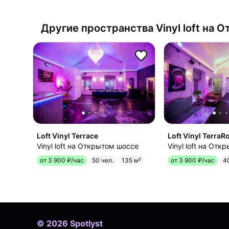
Другие пространства
Vinyl loft на
Loft Vinyl Terrace
Loft Vinyl TerraR
Vinyl loft на Открытом шоссе
Vinyl loft на От
от 3 900 ₽/час
50 чел.
135 м²
от 3 900 ₽/час
4
©
2026
Spotlyst