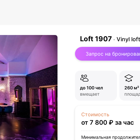
Loft 1907
Vinyl l
Запрос на бронирова
до 100 чел
260 м²
вмещает
площа
Стоимость
от 7 800 ₽ за час
Минимальная продолжител