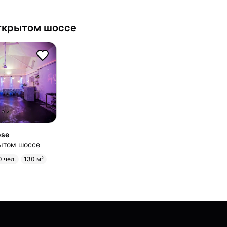
 Открытом шоссе
ose
крытом шоссе
0 чел.
130 м²