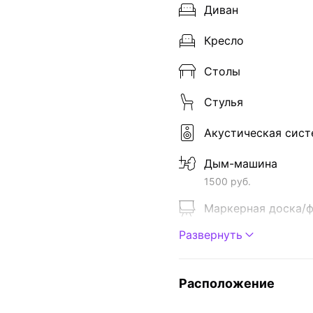
Диван
Кресло
Столы
Стулья
Акустическая сист
Дым-машина
1500 руб.
Маркерная доска/
Развернуть
Микрофон
За доп. плату
Расположение
Ноутбук
За доп. плату