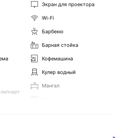
Экран для проектора
Wi-Fi
Барбекю
Барная стойка
ема
Кофемашина
Кулер водный
Мангал
флипчарт
Микроволновка
Посуда
За доп. плату
Холодильник