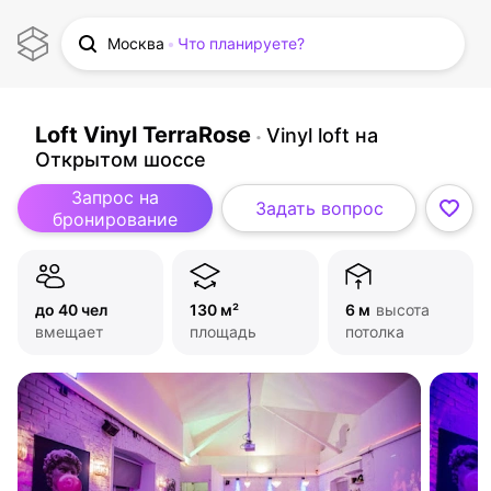
Москва
Что планируете?
Loft Vinyl TerraRose
Vinyl loft на
Открытом шоссе
Запрос на
Задать вопрос
бронирование
до 40 чел
130 м²
6 м
высота
вмещает
площадь
потолка