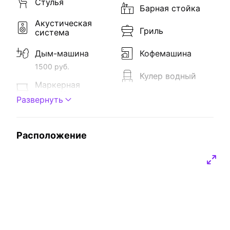
Стулья
Барная стойка
Акустическая
Гриль
система
Дым-машина
Кофемашина
1500 руб.
Кулер водный
Маркерная
доска/флипчарт
Микроволновка
Развернуть
Микрофон
Посуда
За доп. плату
Расположение
За доп. плату
Ноутбук
Холодильник
За доп. плату
Настольные игры
Проектор