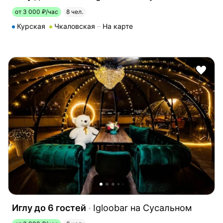
от 3 000 ₽/час
8 чел.
Курская
Чкаловская
На карте
Иглу до 6 гостей
Igloobar на Сусальном