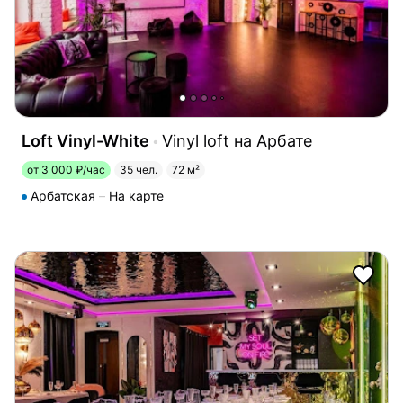
Loft Vinyl-White
Vinyl loft на Арбате
от 3 000 ₽/час
35 чел.
72 м²
Арбатская
На карте