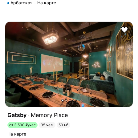
Арбатская
На карте
Gatsby
Memory Place
от 3 500 ₽/час
35 чел.
50 м²
На карте