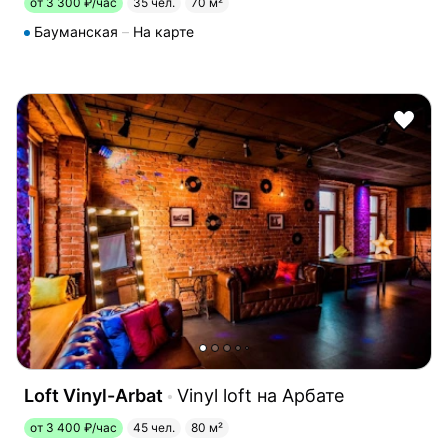
от 3 300 ₽/час
35 чел.
70 м²
Бауманская
На карте
Loft Vinyl-Arbat
Vinyl loft на Арбате
от 3 400 ₽/час
45 чел.
80 м²