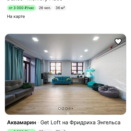
от 3 000 ₽/час
26 чел.
36 м²
На карте
Аквамарин
Get Loft на Фридриха Энгельса