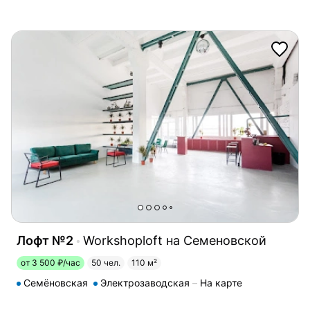
Лофт №2
Workshoploft на Семеновской
от 3 500 ₽/час
50 чел.
110 м²
Семёновская
Электрозаводская
На карте