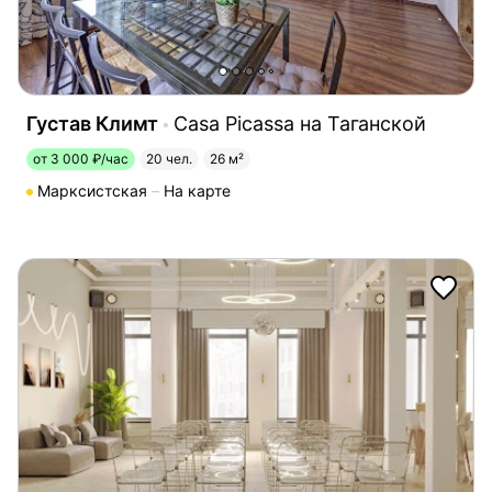
Густав Климт
Casa Picassa на Таганской
от 3 000 ₽/час
20 чел.
26 м²
Марксистская
На карте