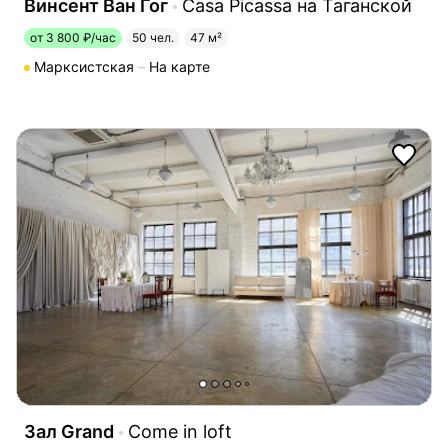
Винсент Ван Гог
Casa Picassa на Таганской
от 3 800 ₽/час
50 чел.
47 м²
Марксистская
На карте
Зал Grand
Come in loft