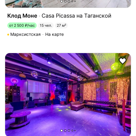
Клод Моне
Casa Picassa на Таганской
от 2 500 ₽/час
15 чел.
27 м²
Марксистская
На карте