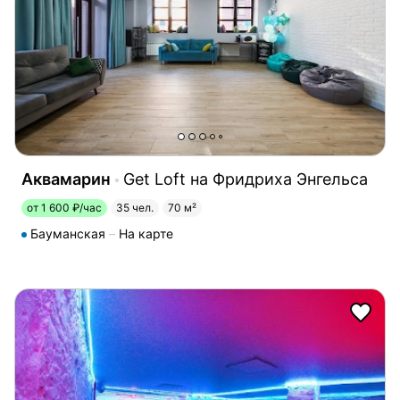
Аквамарин
Get Loft на Фридриха Энгельса
от 1 600 ₽/час
35 чел.
70 м²
Бауманская
На карте