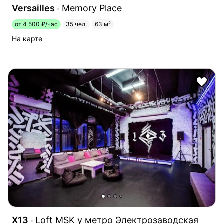
Versailles
Memory Place
от 4 500 ₽/час
35 чел.
63 м²
На карте
X13
Loft MSK у метро Электрозаводская