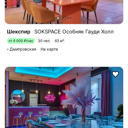
Шекспир
SOKSPACE Особняк Гауди Холл
от 4 000 ₽/час
30 чел.
63 м²
Дмитровская
На карте