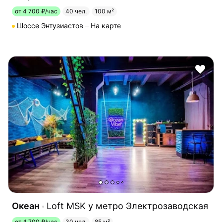
от 4 700 ₽/час
40 чел.
100 м²
Шоссе Энтузиастов
На карте
Океан
Loft MSK у метро Электрозаводская
от 4 700 ₽/час
30 чел.
85 м²