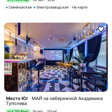
Семёновская
Электрозаводская
На карте
Место Юг
МАЙ на набережной Академика
Туполева
от 4 750 ₽/час
50 чел.
153 м²