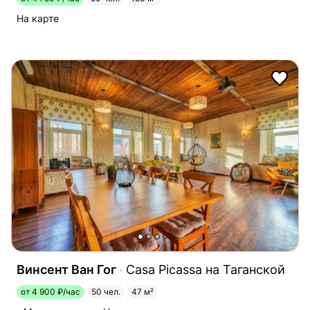
На карте
Винсент Ван Гог
Casa Picassa на Таганской
от 4 900 ₽/час
50 чел.
47 м²