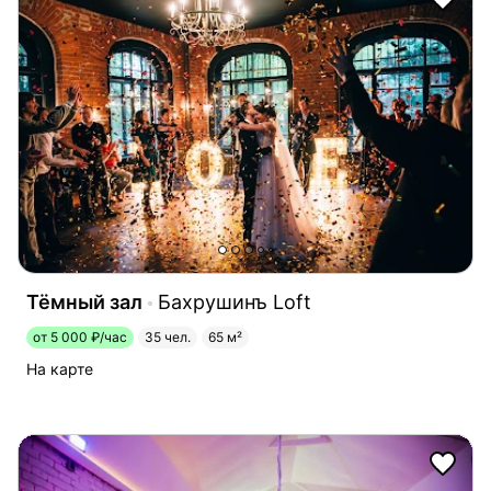
Тёмный зал
Бахрушинъ Loft
от 5 000 ₽/час
35 чел.
65 м²
На карте