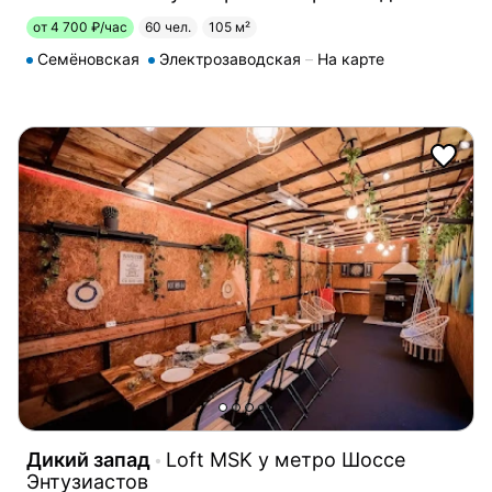
от 4 700 ₽/час
60 чел.
105 м²
Семёновская
Электрозаводская
На карте
Дикий запад
Loft MSK у метро Шоссе
Энтузиастов