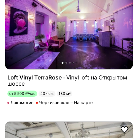
Loft Vinyl TerraRose
Vinyl loft на Открытом
шоссе
от 5 500 ₽/час
40 чел.
130 м²
Локомотив
Черкизовская
На карте