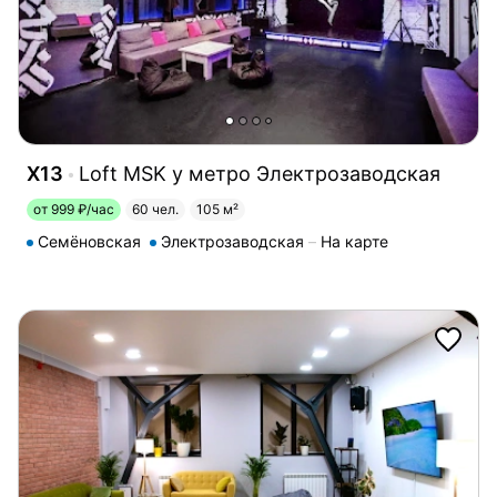
X13
Loft MSK у метро Электрозаводская
от 999 ₽/час
60 чел.
105 м²
Семёновская
Электрозаводская
На карте