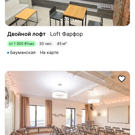
Двойной лофт
Loft Фарфор
от 1 500 ₽/час
30 чел.
45 м²
Бауманская
На карте