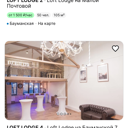
LOFT LODGE 2
Loft Lodge на Малой
Почтовой
от 1 500 ₽/час
50 чел.
105 м²
Бауманская
На карте
LOFT LODGE 4
Loft Lodge на Бауманской 7