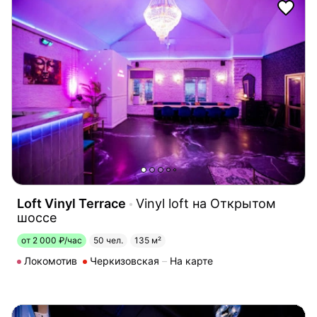
Loft Vinyl Terrace
Vinyl loft на Открытом
шоссе
от 2 000 ₽/час
50 чел.
135 м²
Локомотив
Черкизовская
На карте