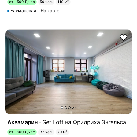
от 1 500 ₽/час
50 чел.
110 м²
Бауманская
На карте
Аквамарин
Get Loft на Фридриха Энгельса
от 1 600 ₽/час
35 чел.
70 м²