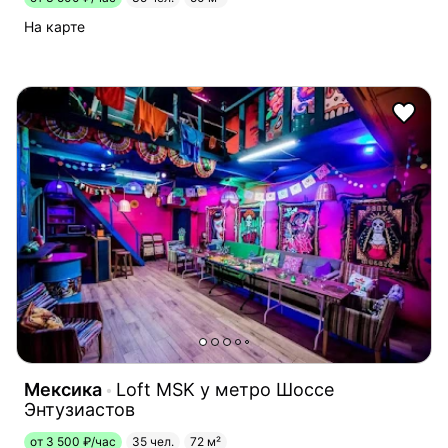
На карте
Мексика
Loft MSK у метро Шоссе
Энтузиастов
от 3 500 ₽/час
35 чел.
72 м²