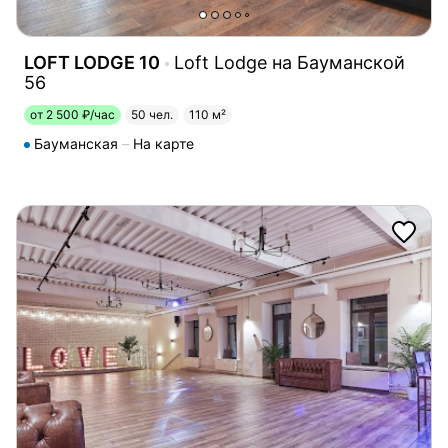
LOFT LODGE 10
Loft Lodge на Бауманской
56
от 2 500 ₽/час
50 чел.
110 м²
Бауманская
На карте