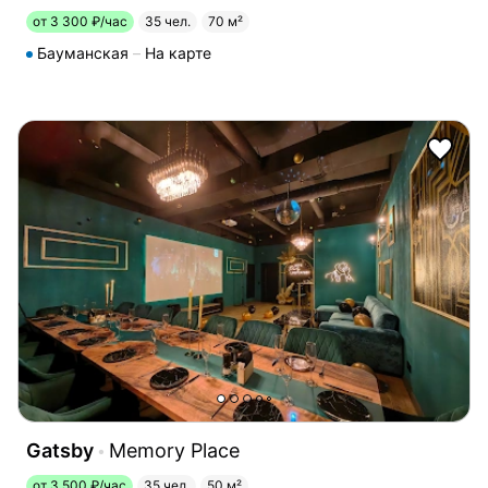
от 3 300 ₽/час
35 чел.
70 м²
Бауманская
На карте
Gatsby
Memory Place
от 3 500 ₽/час
35 чел.
50 м²