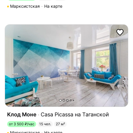
Марксистская
На карте
Клод Моне
Casa Picassa на Таганской
от 3 500 ₽/час
15 чел.
27 м²
Марксистская
На карте