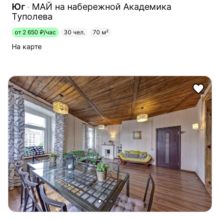
Юг
МАЙ на набережной Академика
Туполева
от 2 650 ₽/час
30 чел.
70 м²
На карте